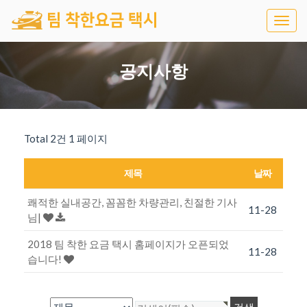
Togg
navig
공지사항
Total 2건
1 페이지
제목
날짜
쾌적한 실내공간, 꼼꼼한 차량관리, 친절한 기사
11-28
님|
2018 팀 착한 요금 택시 홈페이지가 오픈되었
11-28
습니다!